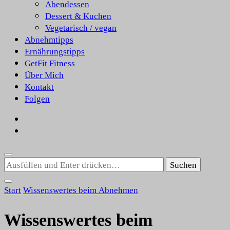
Abendessen
Dessert & Kuchen
Vegetarisch / vegan
Abnehmtipps
Ernährungstipps
GetFit Fitness
Über Mich
Kontakt
Folgen
Suchst
du
nach
Start
Wissenswertes beim Abnehmen
etwas?
Wissenswertes beim