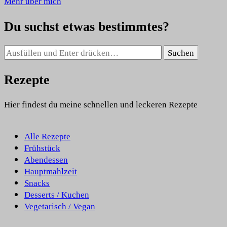
Mehr über mich
Du suchst etwas bestimmtes?
Suchst
du
nach
Rezepte
etwas?
Hier findest du meine schnellen und leckeren Rezepte
Alle Rezepte
Frühstück
Abendessen
Hauptmahlzeit
Snacks
Desserts / Kuchen
Vegetarisch / Vegan