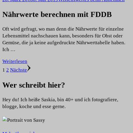
Nährwerte berechnen mit FDDB
Oft wird gefragt, wo man denn die Nährwerte für einzelne
Lebensmittel nachschauen kann, besonders für Obst oder
Gemüse, die ja keine aufgedruckte Nährwerttabelle haben.
Ich …
Weiterlesen
Seitennummerierung
Seite
Seite
1
2
Nächste
der
Wer schreibt hier?
Beiträge
Hey du! Ich heiße Saskia, bin 40+ und ich fotografiere,
blogge, koche und esse gerne.