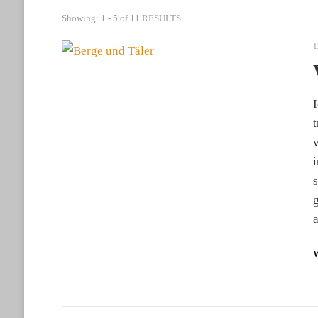
Showing: 1 - 5 of 11 RESULTS
1
I
t
v
s
a