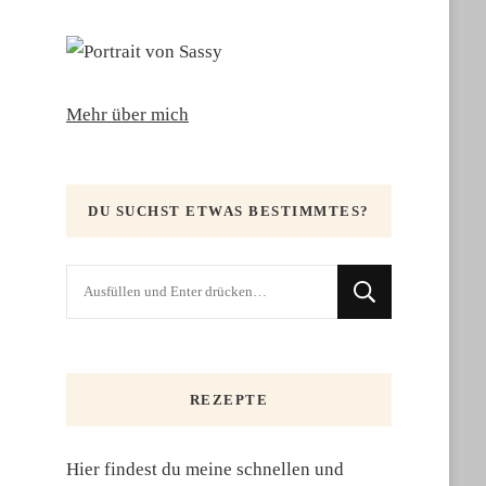
Mehr über mich
DU SUCHST ETWAS BESTIMMTES?
Suchst
du
nach
etwas?
REZEPTE
Hier findest du meine schnellen und