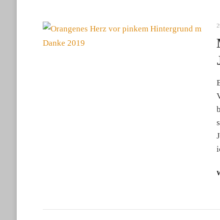
2
V
b
J
i