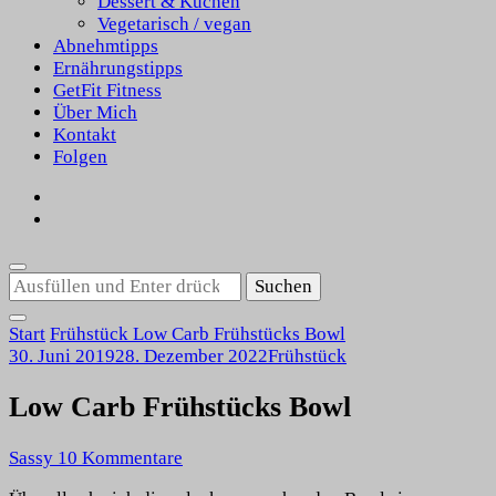
Dessert & Kuchen
Vegetarisch / vegan
Abnehmtipps
Ernährungstipps
GetFit Fitness
Über Mich
Kontakt
Folgen
Suchst
du
nach
Start
Frühstück
Low Carb Frühstücks Bowl
etwas?
30. Juni 2019
28. Dezember 2022
Frühstück
Low Carb Frühstücks Bowl
zu
Sassy
10 Kommentare
Low