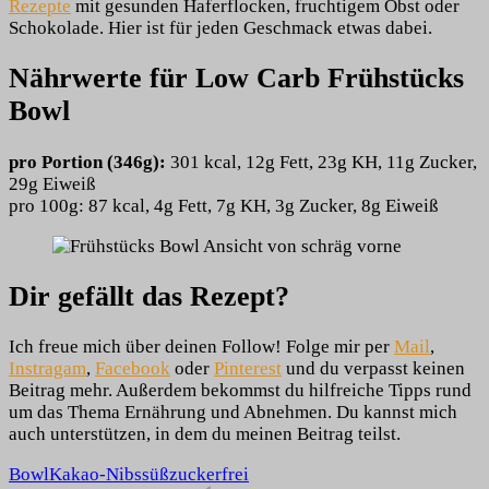
Rezepte
mit gesunden Haferflocken, fruchtigem Obst oder
Schokolade. Hier ist für jeden Geschmack etwas dabei.
Nährwerte für Low Carb Frühstücks
Bowl
pro Portion (346g):
301 kcal, 12g Fett, 23g KH, 11g Zucker,
29g Eiweiß
pro 100g: 87 kcal, 4g Fett, 7g KH, 3g Zucker, 8g Eiweiß
Dir gefällt das Rezept?
Ich freue mich über deinen Follow! Folge mir per
Mail
,
Instragam
,
Facebook
oder
Pinterest
und du verpasst keinen
Beitrag mehr. Außerdem bekommst du hilfreiche Tipps rund
um das Thema Ernährung und Abnehmen. Du kannst mich
auch unterstützen, in dem du meinen Beitrag teilst.
Bowl
Kakao-Nibs
süß
zuckerfrei