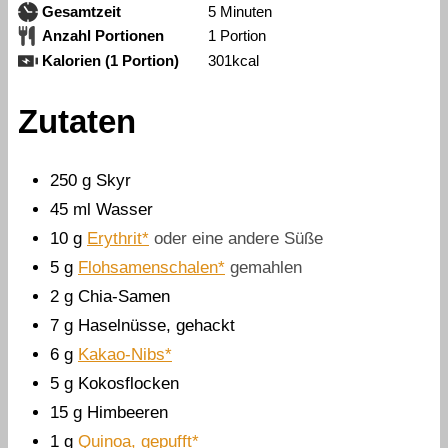
Minuten
Gesamtzeit
5
Minuten
Anzahl Portionen
1
Portion
Kalorien (1 Portion)
301
kcal
Zutaten
250
g
Skyr
45
ml
Wasser
10
g
Erythrit*
oder eine andere Süße
5
g
Flohsamenschalen*
gemahlen
2
g
Chia-Samen
7
g
Haselnüsse, gehackt
6
g
Kakao-Nibs*
5
g
Kokosflocken
15
g
Himbeeren
1
g
Quinoa, gepufft*