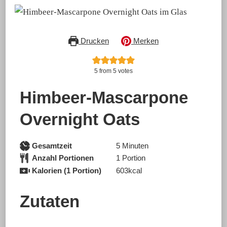
Drucken
Merken
5
from
5
votes
Himbeer-Mascarpone
Overnight Oats
Minuten
Gesamtzeit
5
Minuten
Anzahl Portionen
1
Portion
Kalorien (1 Portion)
603
kcal
Zutaten