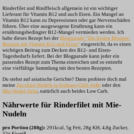
Rinderfilet und Rindfleisch allgemein ist ein wichtiger
Lieferant für Vitamin B12 und auch Eisen. Ein Mangel an
Vitamin B12 kann zu Depressionen oder gar Nervenschäden
führen. Über eine ausgewogene Ernährung kann ein
ernährungsbedingter B12-Mangel vermieden werden. Ich
habe dieses Rezept bei der
Blogparade “Die besten Blogger-
Rezepte mit Vitamin B12 und Eisen”
eingereicht, da es einen
wichtigen Beitrag zum Decken des B12- und Eisen-
Tagesbedarfs liefert. Bei der Blogparade kann jeder ein
passendes Rezept zum Thema einreichen und so entsteht
eine vielfältige Sammlung mit den besten Rezepten.
Du stehst auf asiatische Gerichte? Dann probiere doch mal
meine
Zucchini-Nudeln in Erdnuss-Chili-Soße
oder den
Mie-Nudel-Salat
, natürlich auch beides Low Carb.
Nährwerte für Rinderfilet mit Mie-
Nudeln
pro Portion (288g):
291kcal, 5g Fett, 28g KH, 4,8g Zucker,
32g Eiweiß