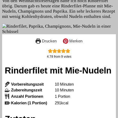
Von den Weihnachtsfeiertagen hatte ich noch Rinderfilet
mit
übrig. Darum gab es heute eine Rinderfilet-Pfanne mit Mie-
Mie-
Nudeln, Champignons und Paprika. Ein sehr leckeres Rezept
Nudeln
mit wenig Kohlenhydraten, obwohl Nudeln enthalten sind.
Drucken
Merken
4.78
from
9
votes
Rinderfilet mit Mie-Nudeln
Minuten
Vorbereitungszeit
10
Minuten
Minuten
Zubereitungszeit
10
Minuten
Anzahl Portionen
1
Portion
Kalorien (1 Portion)
291
kcal