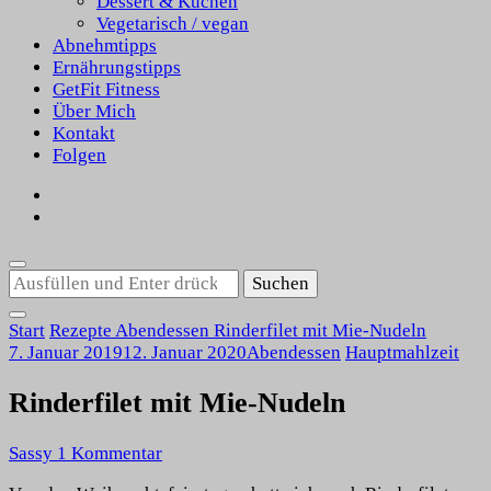
Dessert & Kuchen
Vegetarisch / vegan
Abnehmtipps
Ernährungstipps
GetFit Fitness
Über Mich
Kontakt
Folgen
Suchst
du
nach
Start
Rezepte
Abendessen
Rinderfilet mit Mie-Nudeln
etwas?
7. Januar 2019
12. Januar 2020
Abendessen
Hauptmahlzeit
Rinderfilet mit Mie-Nudeln
zu
Sassy
1 Kommentar
Rinderfilet