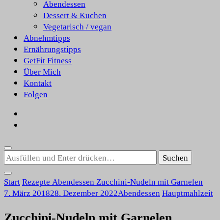
Abendessen
Dessert & Kuchen
Vegetarisch / vegan
Abnehmtipps
Ernährungstipps
GetFit Fitness
Über Mich
Kontakt
Folgen
Suchst
du
nach
Start
Rezepte
Abendessen
Zucchini-Nudeln mit Garnelen
etwas?
7. März 2018
28. Dezember 2022
Abendessen
Hauptmahlzeit
Zucchini-Nudeln mit Garnelen