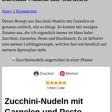
zu
Sassy
1 Kommentar
Zucchini-
Dieses Rezept aus Zucchini-Nudeln mit Garnelen ist
Nudeln
genauso einfach, wie es klingt. Es kommt mit wenigen
mit
Zutaten aus, die ich eigentlich immer im Haus habe:
Garnelen
Zucchini, Garnelen, Pesto und Knoblauch. Es ist definitiv
eins meiner Lieblingsrezepte, welches fast wöchentlich auf
meinem Speiseplan steht.
Drucken
Merken
5
from 1 vote
Zucchini-Nudeln mit
Garnelen und Pesto