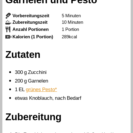
Minuten
Vorbereitungszeit
5
Minuten
Minuten
Zubereitungszeit
10
Minuten
Anzahl Portionen
1
Portion
Kalorien (1 Portion)
289
kcal
Zutaten
300
g
Zucchini
200
g
Garnelen
1
EL
grünes Pesto*
etwas
Knoblauch, nach Bedarf
Zubereitung