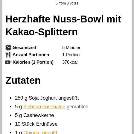
5
from
3
votes
Herzhafte Nuss-Bowl mit
Kakao-Splittern
Minuten
Gesamtzeit
5
Minuten
Anzahl Portionen
1
Portion
Kalorien (1 Portion)
376
kcal
Zutaten
250
g
Soja Joghurt ungesüßt
5
g
Flohsamenschalen
gemahlen
5
g
Cashewkerne
10
Stück
Erdnüsse
1
g
Quinoa, gepufft