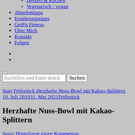
Dessert & Kuchen
Vegetarisch / vegan
Abnehmtipps
Ernährungstipps
GetFit Fitness
Über Mich
Kontakt
Folgen
Suchst
du
nach
Start
Frühstück
Herzhafte Nuss-Bowl mit Kakao-Splittern
etwas?
19. Juli 2019
31. Mai 2021
Frühstück
Herzhafte Nuss-Bowl mit Kakao-
Splittern
zu
Sassy
Hinterlasse einen Kommentar