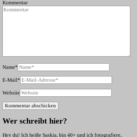
Kommentar
Name
*
E-Mail
*
Website
Wer schreibt hier?
Hey du! Ich heiße Saskia, bin 40+ und ich fotografiere,