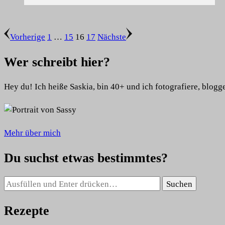
Seitennummerierung
Seite
Seite
Seite
Seite
Vorherige
1
…
15
16
17
Nächste
der
Wer schreibt hier?
Beiträge
Hey du! Ich heiße Saskia, bin 40+ und ich fotografiere, blogg
Mehr über mich
Du suchst etwas bestimmtes?
Suchst
du
nach
Rezepte
etwas?